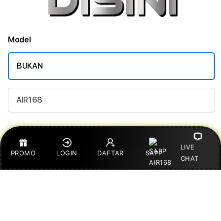
Model
BUKAN
AIR168
Capacity
LIVE
PROMO
LOGIN
DAFTAR
SAPP
X 1
CHAT
X 1